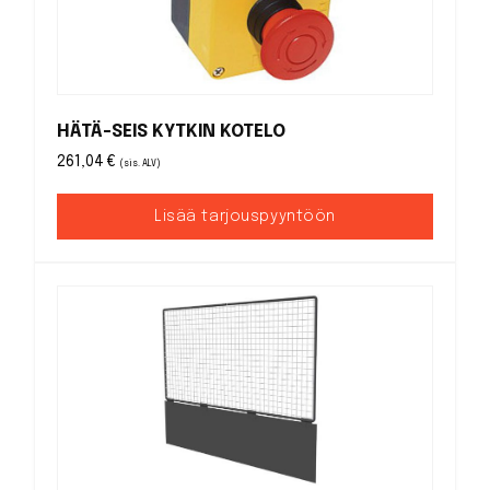
HÄTÄ-SEIS KYTKIN KOTELO
261,04
€
(sis. ALV)
Lisää tarjouspyyntöön