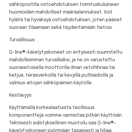
sähköpostilla ostoehdotuksen toimituskuluineen
huomioiden mahdolliset määräalennukset. Voit
hylätä tai hyväksyä ostoehdotuksen, joten pääset
suoraan tilaamaan sekä täydentämään tietosi.
Turvallisuus
Q-line®-kävelytyskoneet on erityisesti suunniteltu
mahdollisimman turvallisiksi, ja ne on varustettu
suoravetoisella moottorilla ilman vetohihnaa tai
ketjua, teräsverkoilla tai kevyillä putkiaidoilla ja
valmius aitojen sähköpaimen käytölle.
Kestävyys
Käyttämällä korkealaatuista teollisuus
komponentteja voimme varmistaa pitkän käyttöiän.
Teknisesti edistyksellinen muotoilu saa Q-line®-
kävelytyskoneen pyörimään tasaisesti ja hiljaa.