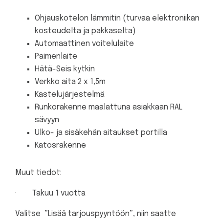
Ohjauskotelon lämmitin (turvaa elektroniikan
kosteudelta ja pakkaselta)
Automaattinen voitelulaite
Paimenlaite
Hätä-Seis kytkin
Verkko aita 2 x 1,5m
Kastelujärjestelmä
Runkorakenne maalattuna asiakkaan RAL
sävyyn
Ulko- ja sisäkehän aitaukset portilla
Katosrakenne
Muut tiedot:
· Takuu 1 vuotta
Valitse ”Lisää tarjouspyyntöön”, niin saatte