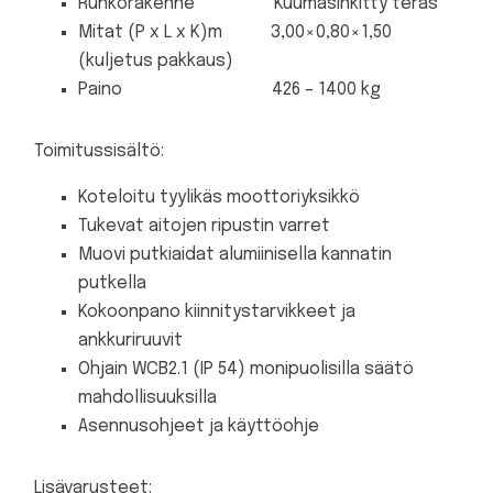
Runkorakenne Kuumasinkitty teräs
Mitat (P x L x K)m 3,00×0,80×1,50
(kuljetus pakkaus)
Paino 426 – 1400 kg
Toimitussisältö:
Koteloitu tyylikäs moottoriyksikkö
Tukevat aitojen ripustin varret
Muovi putkiaidat alumiinisella kannatin
putkella
Kokoonpano kiinnitystarvikkeet ja
ankkuriruuvit
Ohjain WCB2.1 (IP 54) monipuolisilla säätö
mahdollisuuksilla
Asennusohjeet ja käyttöohje
Lisävarusteet: