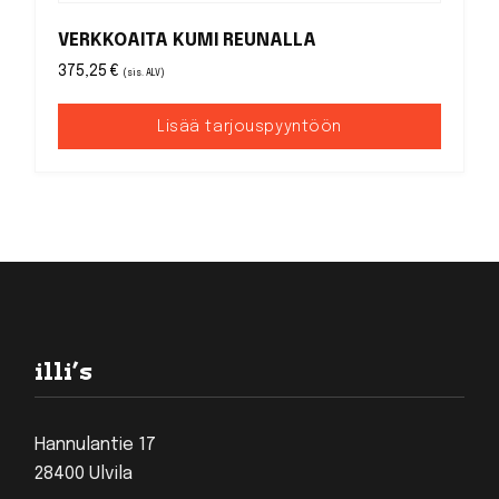
VERKKOAITA KUMI REUNALLA
375,25
€
(sis. ALV)
Lisää tarjouspyyntöön
Footer
illi’s
Hannulantie 17
28400 Ulvila