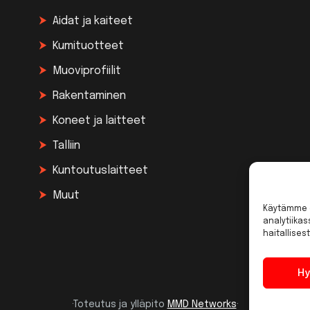
Aidat ja kaiteet
Kumituotteet
Muoviprofiilit
Rakentaminen
Koneet ja laitteet
Talliin
Kuntoutuslaitteet
Muut
Käytämme e
analytiika
haitallisest
Hy
·Toteutus ja ylläpito
MMD Networks
·