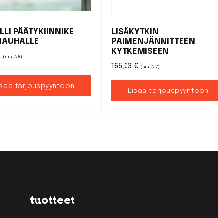
LLI PÄÄTYKIINNIKE
LISÄKYTKIN
NAUHALLE
PAIMENJÄNNITTEEN
KYTKEMISEEN
€
(sis. ALV)
165,03
€
(sis. ALV)
isää tarjouspyyntöön
Lisää tarjouspyyntöön
tuotteet