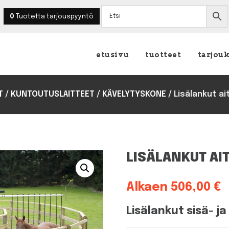
0
Tuotetta
tarjouspyyntö
etusivu
tuotteet
tarjou
T
/
KUNTOUTUSLAITTEET
/
KÄVELYTYSKONE
/
Lisälankut a
LISÄLANKUT AI
Alkaen
506,00
€
Lisälankut sisä- j