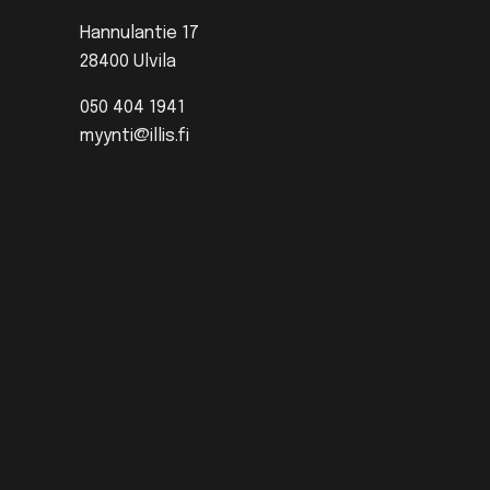
Hannulantie 17
28400 Ulvila
050 404 1941
myynti@illis.fi