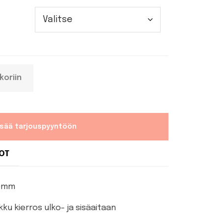
koriin
isää tarjouspyyntöön
DOT
40mm
nkku kierros ulko- ja sisäaitaan