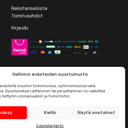
Rekisteriseloste
Toimitusehdot
Kirjaudu
Hallinnoi evästeiden suostumusta
västeitä sivuston toiminnoissa, optimoimisessa sekä
ssa. Suostumuksen jättäminen tai peruuttaminen voi vaikuttaa
i tiettyihin ominaisuuksiin ja toimintoihin.
väksy
Kiellä
Näytä asetukset
Evästekäytäntö