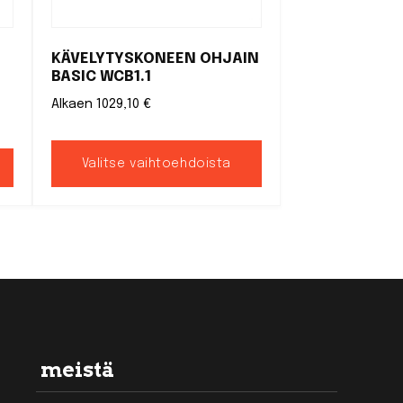
tuotteen
sivulla.
KÄVELYTYSKONEEN OHJAIN
BASIC WCB1.1
Alkaen
1029,10
€
Valitse vaihtoehdoista
meistä