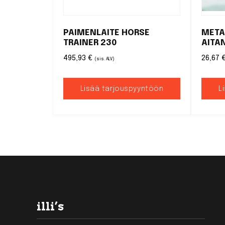
PAIMENLAITE HORSE
META
TRAINER 230
AITA
495,93
€
26,67
(sis. ALV)
Lisää tarjouspyyntöön
L
Footer
illi’s