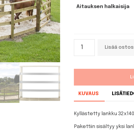
Aitauksen halkaisija
Lisälankut
Lisää ostos
aitaukseen
määrä
L
KUVAUS
LISÄTIE
Kyllästetty lankku 32x1
Pakettiin sisältyy yksi la