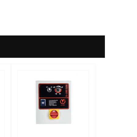
Tällä
tuotteella
on
useampi
muunnelma.
Voit
tehdä
valinnat