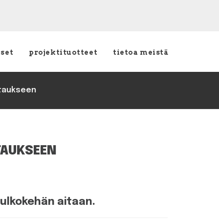
kset
projektituotteet
tietoa meistä
itaukseen
TAUKSEEN
a ulkokehän aitaan.