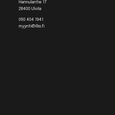
Hannulantie 17
28400 Ulvila
050 404 1941
myynti@illis.fi