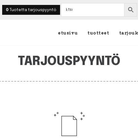
0
Tuotetta
tarjouspyyntö
etusivu
tuotteet
tarjou
TARJOUSPYYNTÖ