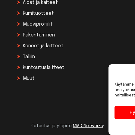
Aidat ja kaiteet
Kumituotteet
Muoviprofiilit
Rakentaminen
Koneet ja laitteet
Talliin
Kuntoutuslaitteet
Muut
Käytämme e
analytiika
haitallisest
Hy
·Toteutus ja ylläpito
MMD Networks
·