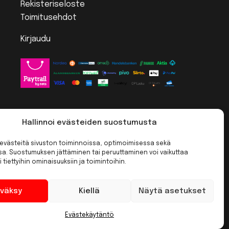
Rekisteriseloste
Toimitusehdot
Kirjaudu
Hallinnoi evästeiden suostumusta
västeitä sivuston toiminnoissa, optimoimisessa sekä
ssa. Suostumuksen jättäminen tai peruuttaminen voi vaikuttaa
i tiettyihin ominaisuuksiin ja toimintoihin.
väksy
Kiellä
Näytä asetukset
Evästekäytäntö