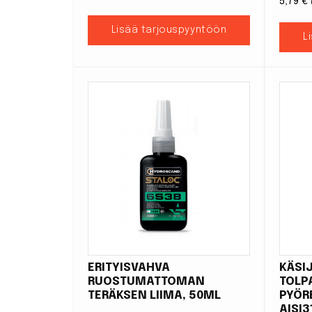
5,79
€
Lisää tarjouspyyntöön
L
ERITYISVAHVA
KÄSI
RUOSTUMATTOMAN
TOLP
TERÄKSEN LIIMA, 50ML
PYÖR
AISI3