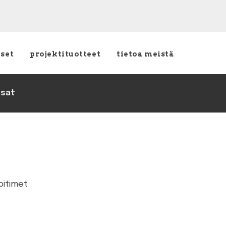
kset
projektituotteet
tietoa meistä
osat
pitimet