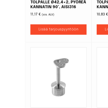
TOLPALLE Ø42,4×2, PYÖREÄ
TOLP
KANNATIN 90°, AISI316
KANN
11,17
€
10,83
(sis. ALV)
Lisää tarjouspyyntöön
L