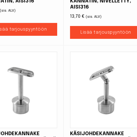
ATIN, AISI316
KANNATIN, NIVELLETTY,
AISI316
(sis. ALV)
13,70
€
(sis. ALV)
isää tarjouspyyntöön
Lisää tarjouspyyntöön
JOHDEKANNAKE
KÄSIJOHDEKANNAKE