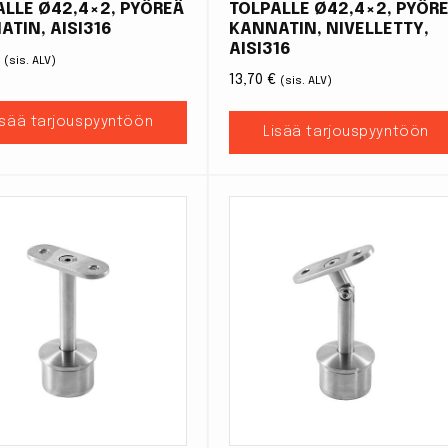
ALLE Ø42,4×2, PYÖREÄ
TOLPALLE Ø42,4×2, PYÖR
ATIN, AISI316
KANNATIN, NIVELLETTY,
AISI316
€
(sis. ALV)
13,70
€
(sis. ALV)
isää tarjouspyyntöön
Lisää tarjouspyyntöön