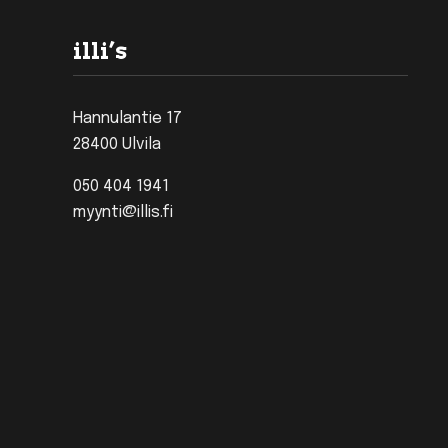
Footer
illi’s
Hannulantie 17
28400 Ulvila
050 404 1941
myynti@illis.fi