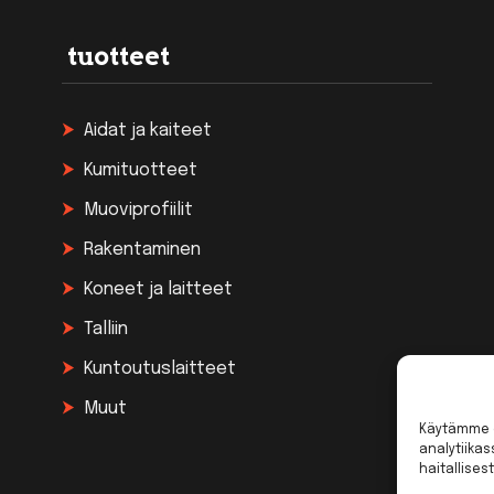
tuotteet
Aidat ja kaiteet
Kumituotteet
Muoviprofiilit
Rakentaminen
Koneet ja laitteet
Talliin
Kuntoutuslaitteet
Muut
Käytämme e
analytiika
haitallisest