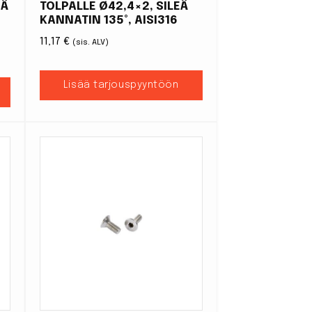
EÄ
TOLPALLE Ø42,4×2, SILEÄ
KANNATIN 135°, AISI316
11,17
€
(sis. ALV)
Lisää tarjouspyyntöön