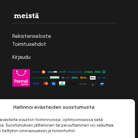
meistä
Rekisteriseloste
Toimitusehdot
Kirjaudu
Hallinnoi evästeiden suostumusta
västeitä sivuston toiminnoissa, optimoimisessa sekä
ssa. Suostumuksen jättäminen tai peruuttaminen voi vaikuttaa
i tiettyihin ominaisuuksiin ja toimintoihin.