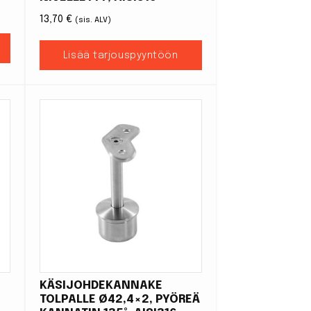
13,70
€
(sis. ALV)
Lisää tarjouspyyntöön
KÄSIJOHDEKANNAKE
TOLPALLE Ø42,4×2, PYÖREÄ