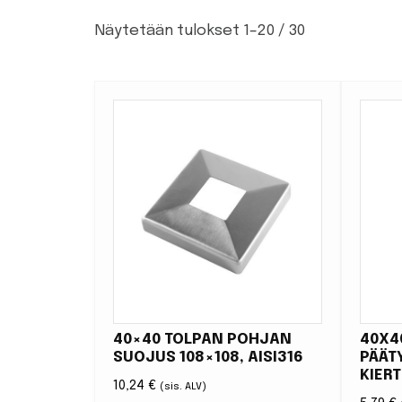
Näytetään tulokset 1–20 / 30
40×40 TOLPAN POHJAN
40X4
SUOJUS 108×108, AISI316
PÄÄT
KIERT
10,24
€
(sis. ALV)