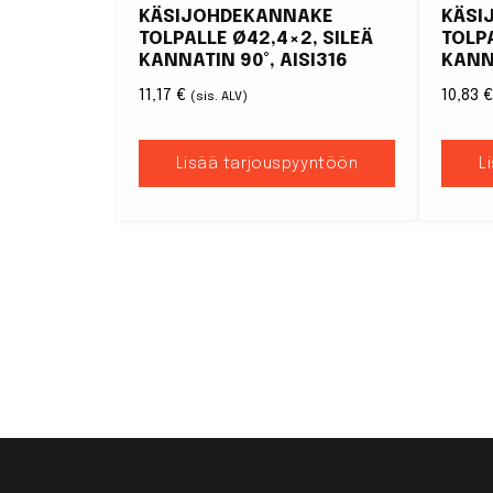
KÄSIJOHDEKANNAKE
KÄSI
TOLPALLE Ø42,4×2, SILEÄ
TOLPA
KANNATIN 90°, AISI316
KANN
11,17
€
10,83
(sis. ALV)
Lisää tarjouspyyntöön
L