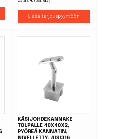
23,92
€
(sis. ALV)
Lisää tarjouspyyntöön
KÄSIJOHDEKANNAKE
TOLPALLE 40X40X2,
6
PYÖREÄ KANNATIN,
NIVELLETTY, AISI316