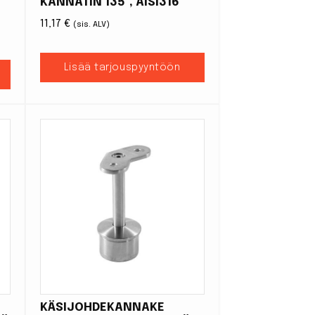
KANNATIN 135°, AISI316
11,17
€
(sis. ALV)
Lisää tarjouspyyntöön
KÄSIJOHDEKANNAKE