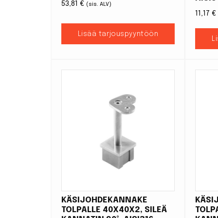
53,81
€
(sis. ALV)
11,17
€
Lisää tarjouspyyntöön
L
KÄSIJOHDEKANNAKE
KÄSI
TOLPALLE 40X40X2, SILEÄ
TOLP