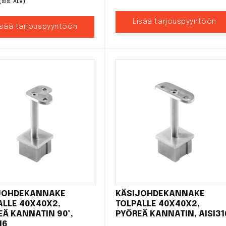
(sis. ALV)
Lisää tarjouspyyntöön
isää tarjouspyyntöön
JOHDEKANNAKE
KÄSIJOHDEKANNAKE
ALLE 40X40X2,
TOLPALLE 40X40X2,
EÄ KANNATIN 90°,
PYÖREÄ KANNATIN, AISI31
16