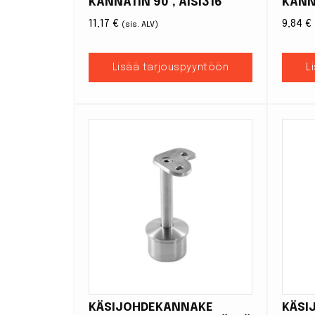
KANNATIN 90°, AISI316
KANN
11,17
€
9,84
€
(sis. ALV)
Lisää tarjouspyyntöön
L
KÄSIJOHDEKANNAKE
KÄSI