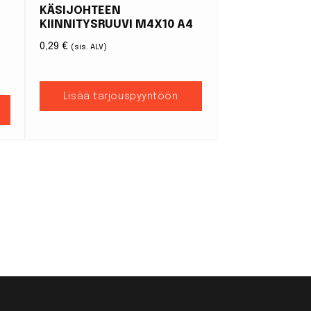
KÄSIJOHTEEN
KIINNITYSRUUVI M4X10 A4
0,29
€
(sis. ALV)
Lisää tarjouspyyntöön