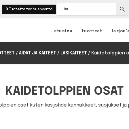
0
Tuotetta
tarjouspyyntö
etusivu
tuotteet
tarjou
OTTEET
/
AIDAT JA KAITEET
/
LASIKAITEET
/
Kaidetolppien 
KAIDETOLPPIEN OSAT
olppien osat kuten käsijohde kannakkeet, suojukset ja 