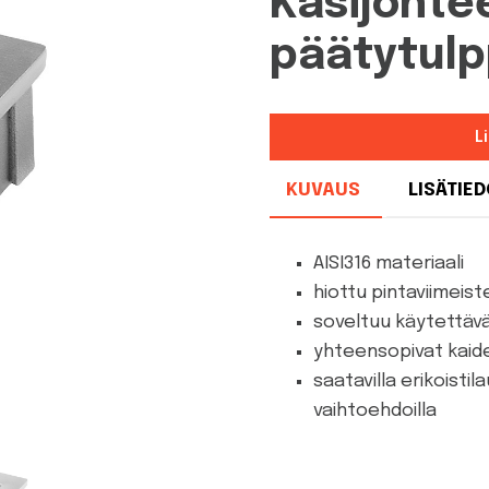
Käsijohte
päätytulp
L
KUVAUS
LISÄTIE
AISI316 materiaali
hiottu pintaviimeist
soveltuu käytettäväk
yhteensopivat kaid
saatavilla erikoisti
vaihtoehdoilla