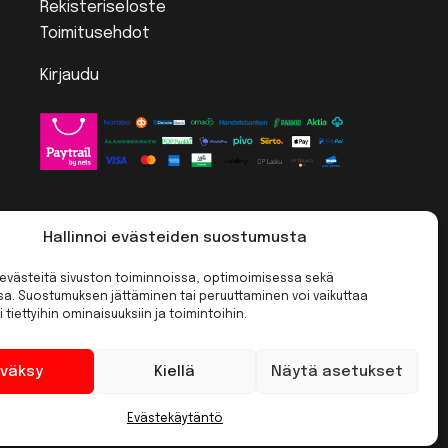
Rekisteriseloste
Toimitusehdot
Kirjaudu
Hallinnoi evästeiden suostumusta
västeitä sivuston toiminnoissa, optimoimisessa sekä
ssa. Suostumuksen jättäminen tai peruuttaminen voi vaikuttaa
i tiettyihin ominaisuuksiin ja toimintoihin.
väksy
Kiellä
Näytä asetukset
Evästekäytäntö