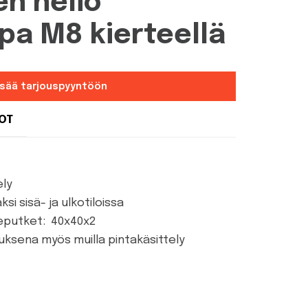
en neliö
pa M8 kierteellä
isää tarjouspyyntöön
DOT
ely
si sisä- ja ulkotiloissa
eputket: 40x40x2
lauksena myös muilla pintakäsittely