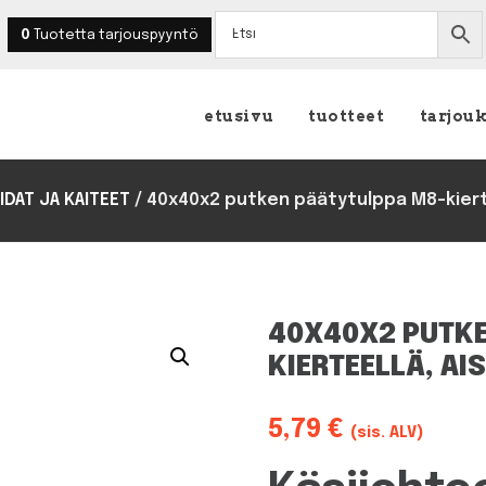
0
Tuotetta
tarjouspyyntö
etusivu
tuotteet
tarjou
IDAT JA KAITEET
/
40x40x2 putken päätytulppa M8-kierte
40X40X2 PUTK
KIERTEELLÄ, AI
5,79
€
(sis. ALV)