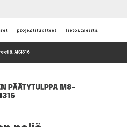
kset
projektituotteet
tietoa meistä
ellä, AISI316
EN PÄÄTYTULPPA M8-
SI316