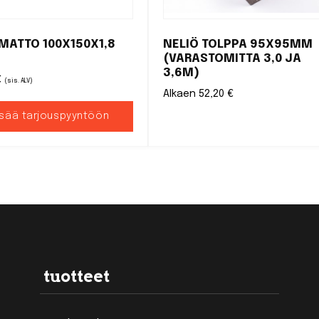
IMATTO 100X150X1,8
NELIÖ TOLPPA 95X95MM
(VARASTOMITTA 3,0 JA
3,6M)
€
(sis. ALV)
Alkaen
52,20
€
isää tarjouspyyntöön
tuotteet