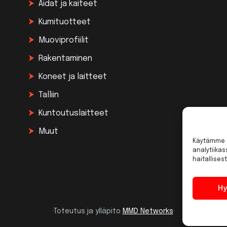
Aidat ja kaiteet
Kumituotteet
Muoviprofiilit
Rakentaminen
Koneet ja laitteet
Talliin
Kuntoutuslaitteet
Muut
Käytämme e
analytiika
haitallisest
Hy
·Toteutus ja ylläpito
MMD Networks
·