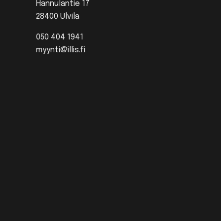
Hannulantie 17
28400 Ulvila
050 404 1941
myynti@illis.fi