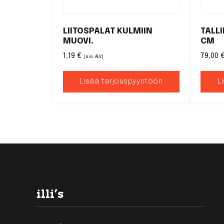
LIITOSPALAT KULMIIN
TALL
MUOVI.
CM
1,19
€
79,00
(sis. ALV)
Lisää tarjouspyyntöön
L
Footer
illi’s