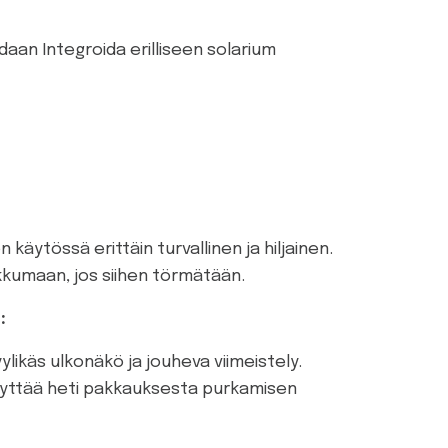
an Integroida erilliseen solarium
 käytössä erittäin turvallinen ja hiljainen.
ikkumaan, jos siihen törmätään.
:
ylikäs ulkonäkö ja jouheva viimeistely.
 käyttää heti pakkauksesta purkamisen