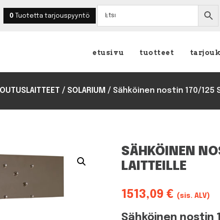
0
Tuotetta
tarjouspyyntö
etusivu
tuotteet
tarjou
OUTUSLAITTEET
/
SOLARIUM
/
Sähköinen nostin 170/125 So
SÄHKÖINEN NOS
LAITTEILLE
1513,09
€
(sis. ALV)
Sähköinen nostin 1