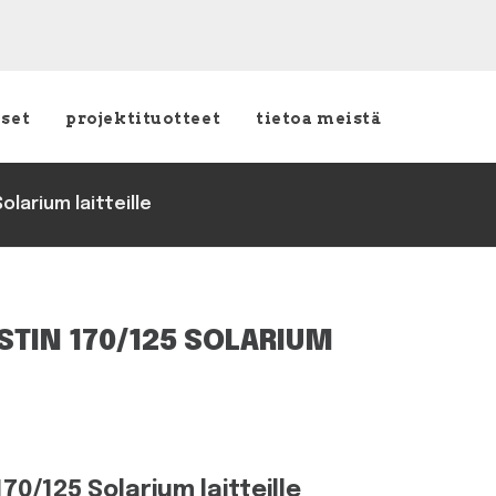
kset
projektituotteet
tietoa meistä
larium laitteille
TIN 170/125 SOLARIUM
70/125 Solarium laitteille