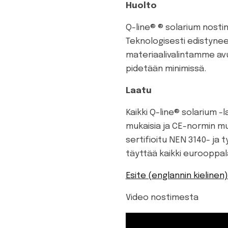
Huolto
Q-line® ® solarium nostin 
Teknologisesti edistyne
materiaalivalintamme av
pidetään minimissä.
Laatu
Kaikki Q-line® solarium -
mukaisia ja CE-normin mu
sertifioitu NEN 3140- ja t
täyttää kaikki eurooppal
Esite (englannin kielinen)
Video nostimesta