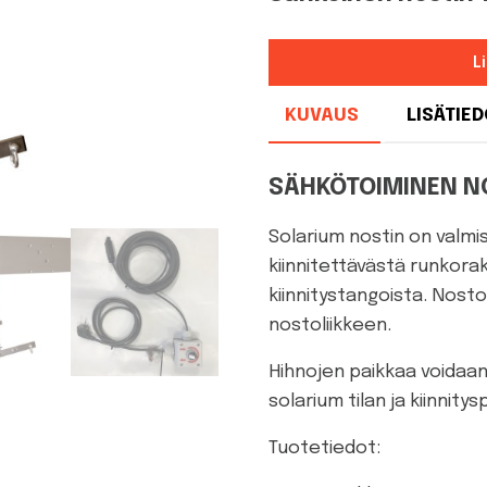
L
KUVAUS
LISÄTIE
SÄHKÖTOIMINEN N
Solarium nostin on valmis
kiinnitettävästä runkora
kiinnitystangoista. Nost
nostoliikkeen.
Hihnojen paikkaa voidaa
solarium tilan ja kiinnit
Tuotetiedot: