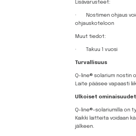
Lisävarusteet:
· Nostimen ohjaus voida
ohjauskoteloon
Muut tiedot:
· Takuu 1 vuosi
Turvallisuus
Q-line® solarium nostin on
Laite pääsee vapaasti li
Ulkoiset ominaisuudet
Q-line®-solariumilla on ty
Kaikki laitteita voidaan
jälkeen.