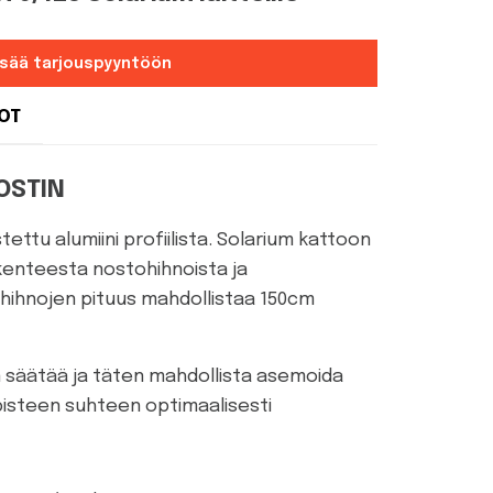
isää tarjouspyyntöön
DOT
OSTIN
tettu alumiini profiilista. Solarium kattoon
kenteesta nostohihnoista ja
ohihnojen pituus mahdollistaa 150cm
n säätää ja täten mahdollista asemoida
yspisteen suhteen optimaalisesti