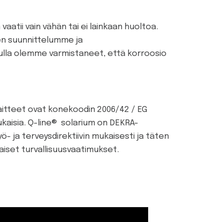
vaatii vain vähän tai ei lainkaan huoltoa.
en suunnittelumme ja
ulla olemme varmistaneet, että korroosio
laitteet ovat konekoodin 2006/42 / EG
kaisia. Q-line® solarium on DEKRA-
yö- ja terveysdirektiivin mukaisesti ja täten
aiset turvallisuusvaatimukset.