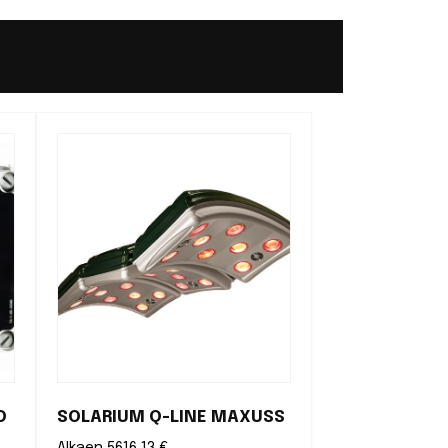
O
SOLARIUM Q-LINE MAXUSS
Alkaen
5616,13
€