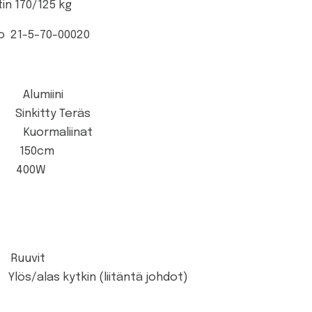
in 170/125 kg
o 21-5-70-00020
Alumiini
nkitty Teräs
uormaliinat
 150cm
00W
 Ruuvit
s kytkin (liitäntä johdot)