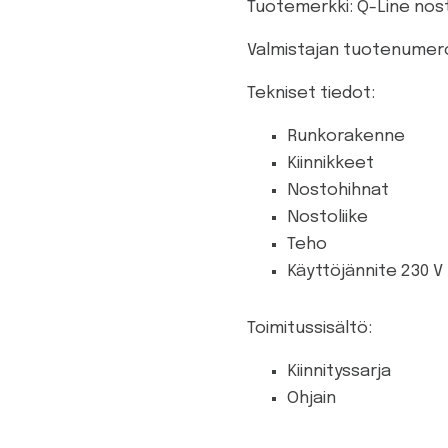
Tuotemerkki: Q-Line nost
Valmistajan tuotenumer
Tekniset tiedot:
Runkorakenne 
Kiinnikkeet Si
Nostohihnat K
Nostoliike
Teho 4
Käyttöjännite 230 V
Toimitussisältö:
Kiinnityssarja
Ohjain Ylös/ala