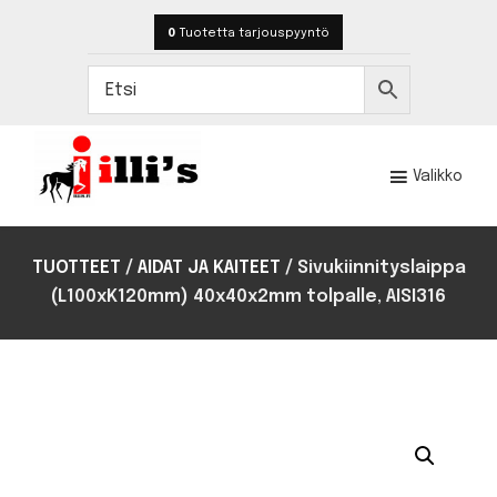
Hyppää
Hyppää
0
Tuotetta
tarjouspyyntö
pääsisältöön
alatunnisteeseen
Valikko
Illi's
Toteutamme
hevostilojen
TUOTTEET
/
AIDAT JA KAITEET
/
Sivukiinnityslaippa
rakentamisen
(L100xK120mm) 40x40x2mm tolpalle, AISI316
ja
kalustamisen
satojen
kohteiden
kokemuksella.