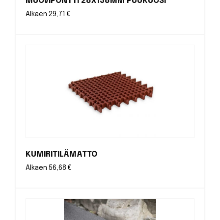
MUOVIPONTTI 28X138MM PUUKUOSI
Alkaen
29,71
€
KUMIRITILÄMATTO
Alkaen
56,68
€