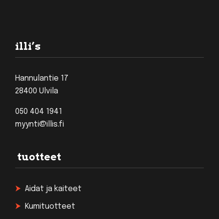
Footer
illi’s
Hannulantie 17
28400 Ulvila
050 404 1941
myynti@illis.fi
tuotteet
Aidat ja kaiteet
Kumituotteet