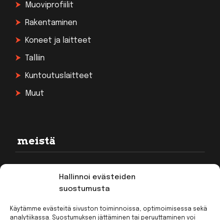
Muoviprofiilit
Rakentaminen
Koneet ja laitteet
Talliin
Kuntoutuslaitteet
Muut
meistä
Rekisteriseloste
Hallinnoi evästeiden
Toimitusehdot
suostumusta
Kirjaudu
Käytämme evästeitä sivuston toiminnoissa, optimoimisessa sekä
analytiikassa. Suostumuksen jättäminen tai peruuttaminen voi