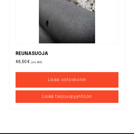
REUNASUOJA
46,50
€
(sis. ALV)
Lisää ostoskoriin
Lisää tarjouspyyntöön