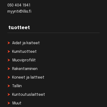
050 404 1941
myynti@illis.fi
tuotteet
Aidat ja kaiteet
Kumituotteet
Muoviprofiilit
Rakentaminen
Koneet ja laitteet
Talliin
Kuntoutuslaitteet
Muut