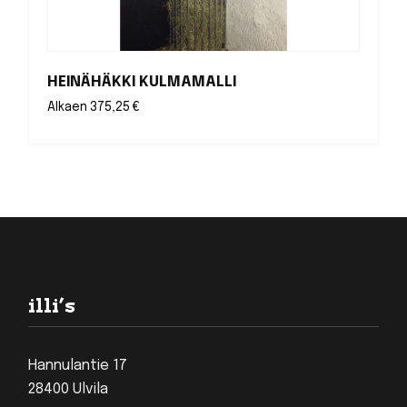
HEINÄHÄKKI KULMAMALLI
Alkaen
375,25
€
Footer
illi’s
Hannulantie 17
28400 Ulvila