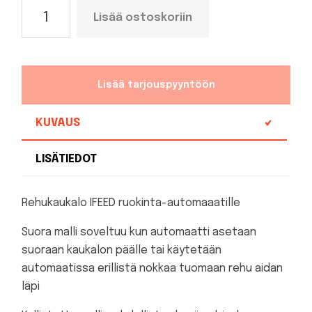
Rehukaukalo
Lisää ostoskoriin
IFEED
määrä
Lisää tarjouspyyntöön
KUVAUS
LISÄTIEDOT
Rehukaukalo IFEED ruokinta-automaaatille
Suora malli soveltuu kun automaatti asetaan
suoraan kaukalon päälle tai käytetään
automaatissa erillistä nokkaa tuomaan rehu aidan
läpi