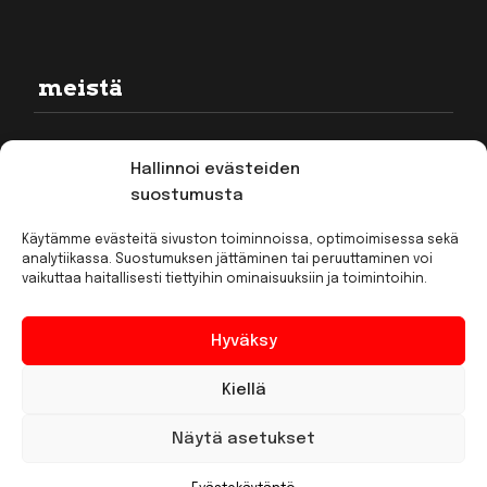
meistä
Rekisteriseloste
Hallinnoi evästeiden
Toimitusehdot
suostumusta
Kirjaudu
Käytämme evästeitä sivuston toiminnoissa, optimoimisessa sekä
analytiikassa. Suostumuksen jättäminen tai peruuttaminen voi
vaikuttaa haitallisesti tiettyihin ominaisuuksiin ja toimintoihin.
Hyväksy
Kiellä
Näytä asetukset
·Toteutus ja ylläpito
MMD Networks
·