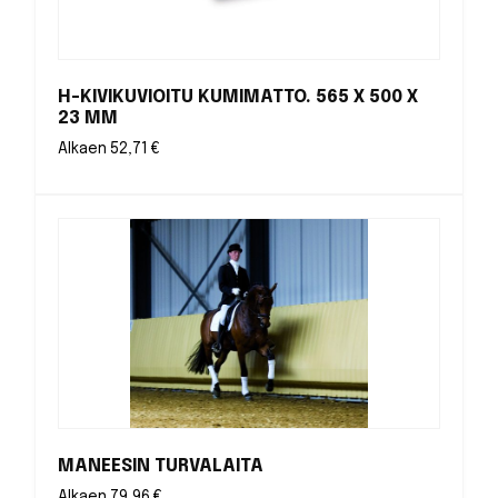
H-KIVIKUVIOITU KUMIMATTO. 565 X 500 X
23 MM
Alkaen
52,71
€
MANEESIN TURVALAITA
Alkaen
79,96
€