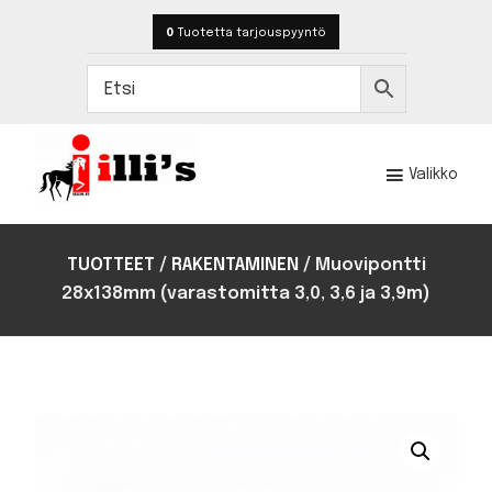
Hyppää
Hyppää
0
Tuotetta
tarjouspyyntö
pääsisältöön
alatunnisteeseen
Valikko
Illi's
Toteutamme
hevostilojen
TUOTTEET
/
RAKENTAMINEN
/
Muovipontti
rakentamisen
28x138mm (varastomitta 3,0, 3,6 ja 3,9m)
ja
kalustamisen
satojen
kohteiden
kokemuksella.