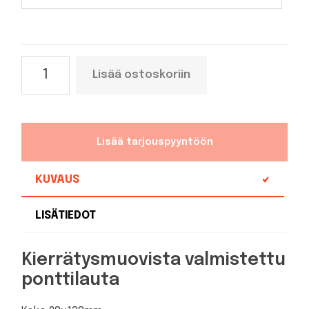
Muovipontti
Lisää ostoskoriin
28x138mm
(varastomitta
3,0,
3,6
Lisää tarjouspyyntöön
ja
3,9m)
KUVAUS
määrä
LISÄTIEDOT
Kierrätysmuovista valmistettu
ponttilauta