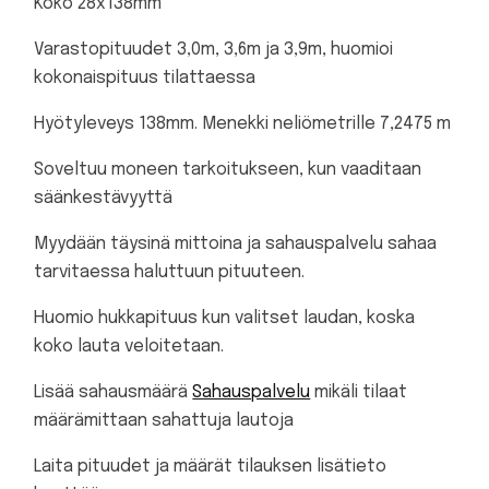
Koko 28x138mm
Varastopituudet 3,0m, 3,6m ja 3,9m, huomioi
kokonaispituus tilattaessa
Hyötyleveys 138mm. Menekki neliömetrille 7,2475 m
Soveltuu moneen tarkoitukseen, kun vaaditaan
säänkestävyyttä
Myydään täysinä mittoina ja sahauspalvelu sahaa
tarvitaessa haluttuun pituuteen.
Huomio hukkapituus kun valitset laudan, koska
koko lauta veloitetaan.
Lisää sahausmäärä
Sahauspalvelu
mikäli tilaat
määrämittaan sahattuja lautoja
Laita pituudet ja määrät tilauksen lisätieto