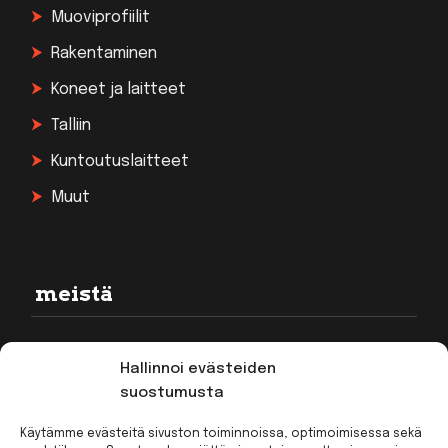
Muoviprofiilit
Rakentaminen
Koneet ja laitteet
Talliin
Kuntoutuslaitteet
Muut
meistä
Rekisteriseloste
Hallinnoi evästeiden
Toimitusehdot
suostumusta
Kirjaudu
Käytämme evästeitä sivuston toiminnoissa, optimoimisessa sekä