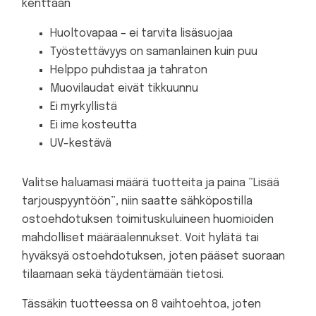
kenttään
Huoltovapaa – ei tarvita lisäsuojaa
Työstettävyys on samanlainen kuin puu
Helppo puhdistaa ja tahraton
Muovilaudat eivät tikkuunnu
Ei myrkyllistä
Ei ime kosteutta
UV-kestävä
Valitse haluamasi määrä tuotteita ja paina ”Lisää
tarjouspyyntöön”, niin saatte sähköpostilla
ostoehdotuksen toimituskuluineen huomioiden
mahdolliset määräalennukset. Voit hylätä tai
hyväksyä ostoehdotuksen, joten pääset suoraan
tilaamaan sekä täydentämään tietosi.
Tässäkin tuotteessa on 8 vaihtoehtoa, joten