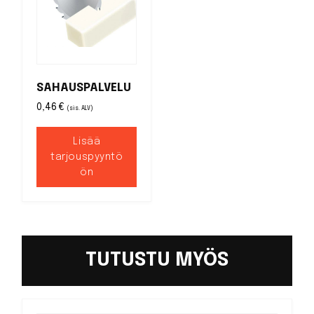
SAHAUSPALVELU
0,46
€
(sis. ALV)
Lisää
tarjouspyyntö
ön
TUTUSTU MYÖS