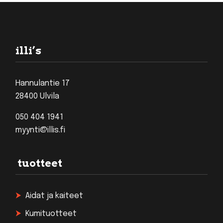
Footer
illi’s
Hannulantie 17
28400 Ulvila
050 404 1941
myynti@illis.fi
tuotteet
Aidat ja kaiteet
Kumituotteet