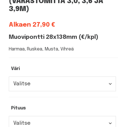
(VARASTOMITTA 3,0, 3,6 JA
3,9M)
Alkaen
27,90
€
Muovipontti 28x138mm (€/kpl)
Harmaa, Ruskea, Musta, Vihreä
Väri
Pituus