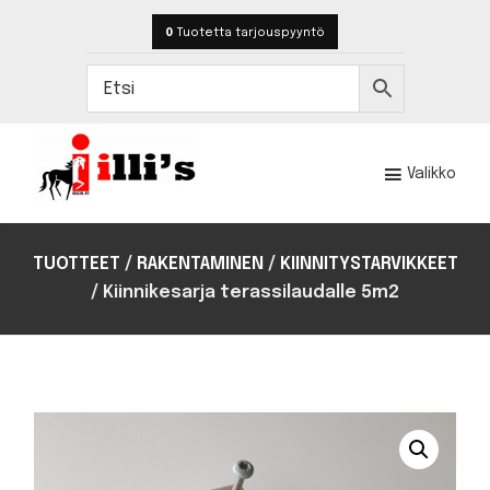
Hyppää
Hyppää
0
Tuotetta
tarjouspyyntö
pääsisältöön
alatunnisteeseen
Valikko
Illi's
Toteutamme
hevostilojen
TUOTTEET
/
RAKENTAMINEN
/
KIINNITYSTARVIKKEET
rakentamisen
/
Kiinnikesarja terassilaudalle 5m2
ja
kalustamisen
satojen
kohteiden
kokemuksella.