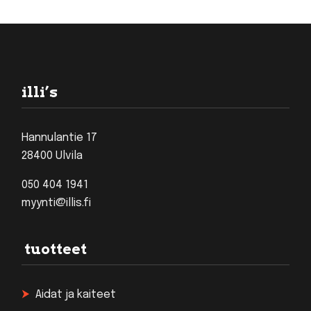
Footer
illi’s
Hannulantie 17
28400 Ulvila
050 404 1941
myynti@illis.fi
tuotteet
Aidat ja kaiteet