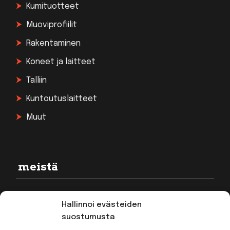
Kumituotteet
Muoviprofiilit
Rakentaminen
Koneet ja laitteet
Talliin
Kuntoutuslaitteet
Muut
meistä
Rekisteriseloste
Hallinnoi evästeiden
Toimitusehdot
suostumusta