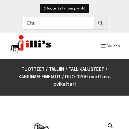
Hyppää
Hyppää
0
Tuotetta
tarjouspyyntö
pääsisältöön
alatunnisteeseen
Valikko
Illi's
Toteutamme
hevostilojen
TUOTTEET
/
TALLIIN
/
TALLIKALUSTEET
/
rakentamisen
KARSINAELEMENTIT
/
DUO-1200 avattava
ja
ovikalteri
kalustamisen
satojen
kohteiden
kokemuksella.