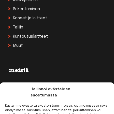
Rakentaminen
Koneet ja laitteet
Talliin
Kuntoutuslaitteet
Muut
meistä
Rekisteriseloste
Hallinnoi evästeiden
Toimitusehdot
suostumusta
Kirjaudu
Käytämme evästeitä sivuston toiminnoissa, optimoimisessa sekä
analytiikassa. Suostumuksen jättäminen tai peruuttaminen voi