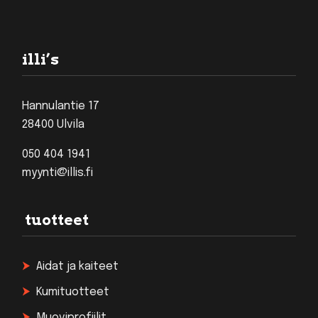
Footer
illi’s
Hannulantie 17
28400 Ulvila
050 404 1941
myynti@illis.fi
tuotteet
Aidat ja kaiteet
Kumituotteet
Muoviprofiilit