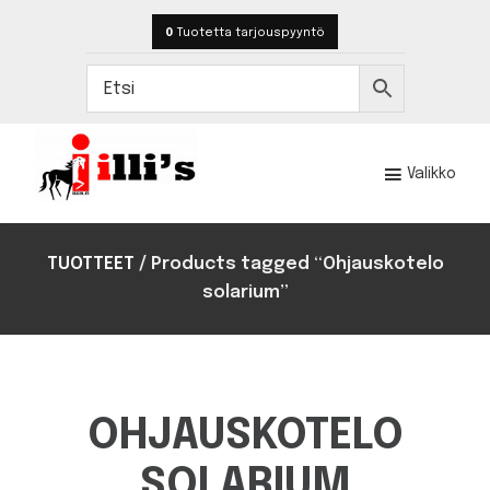
Hyppää
Hyppää
0
Tuotetta
tarjouspyyntö
pääsisältöön
alatunnisteeseen
Valikko
Illi's
Toteutamme
hevostilojen
TUOTTEET
/
Products tagged “Ohjauskotelo
rakentamisen
solarium”
ja
kalustamisen
satojen
kohteiden
kokemuksella.
OHJAUSKOTELO
SOLARIUM