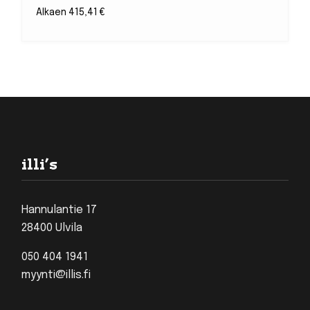
Alkaen
415,41
€
Footer
illi’s
Hannulantie 17
28400 Ulvila
050 404 1941
myynti@illis.fi