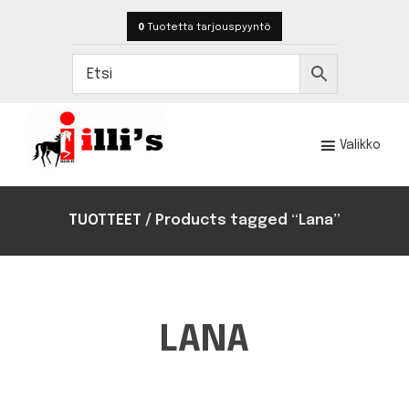
Hyppää
Hyppää
0
Tuotetta
tarjouspyyntö
pääsisältöön
alatunnisteeseen
Valikko
Illi's
Toteutamme
hevostilojen
TUOTTEET
/
Products tagged “Lana”
rakentamisen
ja
kalustamisen
satojen
kohteiden
LANA
kokemuksella.