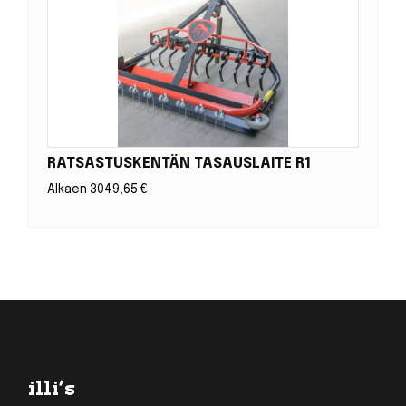
RATSASTUSKENTÄN TASAUSLAITE R1
Alkaen
3049,65
€
Footer
illi’s