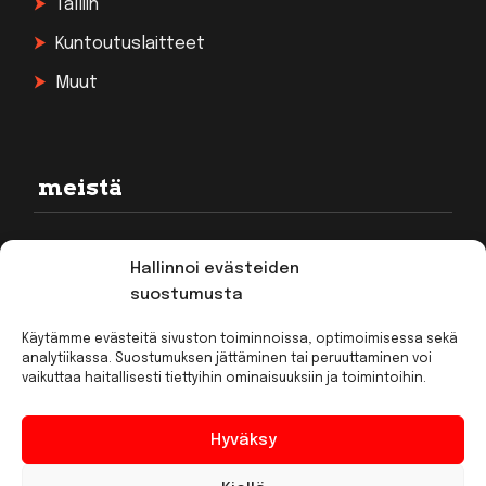
Talliin
Kuntoutuslaitteet
Muut
meistä
Rekisteriseloste
Hallinnoi evästeiden
Toimitusehdot
suostumusta
Kirjaudu
Käytämme evästeitä sivuston toiminnoissa, optimoimisessa sekä
analytiikassa. Suostumuksen jättäminen tai peruuttaminen voi
vaikuttaa haitallisesti tiettyihin ominaisuuksiin ja toimintoihin.
Hyväksy