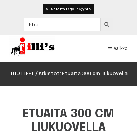
Hyppää
Hyppää
0
Tuotetta
tarjouspyyntö
pääsisältöön
alatunnisteeseen
Valikko
Illi's
Toteutamme
hevostilojen
TUOTTEET
/
Arkistot: Etuaita 300 cm liukuovella
rakentamisen
ja
kalustamisen
satojen
kohteiden
ETUAITA 300 CM
kokemuksella.
LIUKUOVELLA