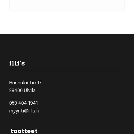
Footer
illi’s
Hannulantie 17
28400 Ulvila
050 404 1941
myynti@illis.fi
tuotteet